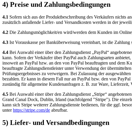
4) Preise und Zahlungsbedingungen
4.1
Sofern sich aus der Produktbeschreibung des Verkäufers nichts and
zusätzlich anfallende Liefer- und Versandkosten werden in der jewei
4.2
Die Zahlungsmöglichkeit/en wird/werden dem Kunden im Online-S
4.3
Ist Vorauskasse per Banküberweisung vereinbart, ist die Zahlung so
4.4
Bei Auswahl einer über den Zahlungsdienst „PayPal“ angebotenen 
kann. Sofern der Verkäufer über PayPal auch Zahlungsarten anbietet,
insoweit an PayPal bzw. an den von PayPal beauftragten und dem Ku
beauftragte Zahlungsdienstleister unter Verwendung der übermittelte
Prüfungsergebnisses zu verweigern. Bei Zulassung der ausgewählten Z
bezahlen. Er kann in diesem Fall nur an PayPal bzw. den von PayPal b
zuständig für allgemeine Kundenanfragen z. B. zur Ware, Lieferzeit
4.5
Bei Auswahl einer über den Zahlungsdienst „Stripe“ angebotenen 
Grand Canal Dock, Dublin, Irland (nachfolgend "Stripe"). Die einz
kann sich Stripe weiterer Zahlungsdienste bedienen, für die ggf. bes
unter
https://stripe.com
/de
abrufbar.
5) Liefer- und Versandbedingungen