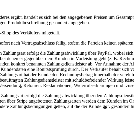
eres ergibt, handelt es sich bei den angegebenen Preisen um Gesamtpre
ligen Produktbeschreibung gesondert angegeben.
hop des Verkäufers mitgeteilt.
fort nach Vertragsabschluss fällig, sofern die Parteien keinen späteren 
Zahlungsart erfolgt die Zahlungsabwicklung über PayPal, wobei sich Pa
 bei denen er gegenüber dem Kunden in Vorleistung geht (z. B. Rechnun
nden konkret benannten Zahlungsdienstleister ab. Vor Annahme der Abt
n Kundendaten eine Bonitätsprüfung durch. Der Verkäufer behält sich 
ahlungsart hat der Kunde den Rechnungsbetrag innerhalb der vereinbar
eauftragten Zahlungsdienstleister mit schuldbefreiender Wirkung leist
, Versendung, Retouren, Reklamationen, Widerrufserklärungen und -zus
Zahlungsart erfolgt die Zahlungsabwicklung über den Zahlungsdienstle
elnen über Stripe angebotenen Zahlungsarten werden dem Kunden im On
ondere Zahlungsbedingungen gelten, auf die der Kunde ggf. gesondert h