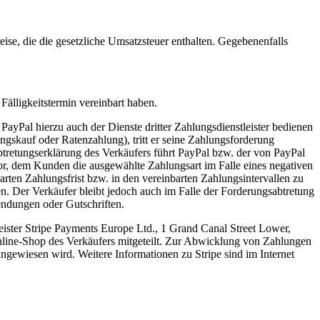
ise, die die gesetzliche Umsatzsteuer enthalten. Gegebenenfalls
Fälligkeitstermin vereinbart haben.
yPal hierzu auch der Dienste dritter Zahlungsdienstleister bedienen
gskauf oder Ratenzahlung), tritt er seine Zahlungsforderung
retungserklärung des Verkäufers führt PayPal bzw. der von PayPal
vor, dem Kunden die ausgewählte Zahlungsart im Falle eines negativen
ten Zahlungsfrist bzw. in den vereinbarten Zahlungsintervallen zu
en. Der Verkäufer bleibt jedoch auch im Falle der Forderungsabtretung
endungen oder Gutschriften.
ister Stripe Payments Europe Ltd., 1 Grand Canal Street Lower,
line-Shop des Verkäufers mitgeteilt. Zur Abwicklung von Zahlungen
ingewiesen wird. Weitere Informationen zu Stripe sind im Internet