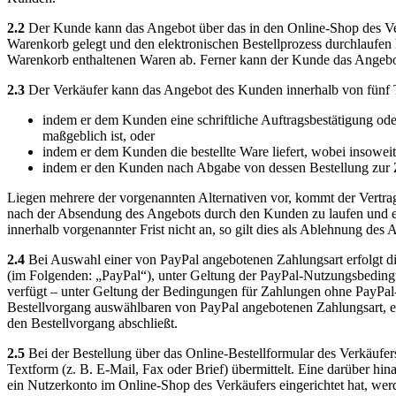
2.2
Der Kunde kann das Angebot über das in den Online-Shop des Verk
Warenkorb gelegt und den elektronischen Bestellprozess durchlaufen 
Warenkorb enthaltenen Waren ab. Ferner kann der Kunde das Angebot
2.3
Der Verkäufer kann das Angebot des Kunden innerhalb von fünf
indem er dem Kunden eine schriftliche Auftragsbestätigung ode
maßgeblich ist, oder
indem er dem Kunden die bestellte Ware liefert, wobei insowe
indem er den Kunden nach Abgabe von dessen Bestellung zur Z
Liegen mehrere der vorgenannten Alternativen vor, kommt der Vertrag
nach der Absendung des Angebots durch den Kunden zu laufen und e
innerhalb vorgenannter Frist nicht an, so gilt dies als Ablehnung des
2.4
Bei Auswahl einer von PayPal angebotenen Zahlungsart erfolgt di
(im Folgenden: „PayPal“), unter Geltung der PayPal-Nutzungsbeding
verfügt – unter Geltung der Bedingungen für Zahlungen ohne PayPal
Bestellvorgang auswählbaren von PayPal angebotenen Zahlungsart, er
den Bestellvorgang abschließt.
2.5
Bei der Bestellung über das Online-Bestellformular des Verkäufe
Textform (z. B. E-Mail, Fax oder Brief) übermittelt. Eine darüber h
ein Nutzerkonto im Online-Shop des Verkäufers eingerichtet hat, wer