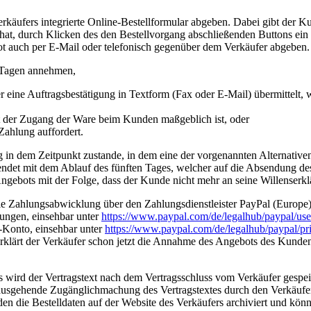
äufers integrierte Online-Bestellformular abgeben. Dabei gibt der Ku
hat, durch Klicken des den Bestellvorgang abschließenden Buttons ein 
 auch per E-Mail oder telefonisch gegenüber dem Verkäufer abgeben.
 Tagen annehmen,
r eine Auftragsbestätigung in Textform (Fax oder E-Mail) übermittelt
it der Zugang der Ware beim Kunden maßgeblich ist, oder
ahlung auffordert.
 in dem Zeitpunkt zustande, in dem eine der vorgenannten Alternativen
ndet mit dem Ablauf des fünften Tages, welcher auf die Absendung de
 Angebots mit der Folge, dass der Kunde nicht mehr an seine Willenserk
e Zahlungsabwicklung über den Zahlungsdienstleister PayPal (Europe)
ungen, einsehbar unter
https://www.paypal.com
/de
/legalhub
/paypal
/us
-Konto, einsehbar unter
https://www.paypal.com
/de
/legalhub
/paypal
/pr
klärt der Verkäufer schon jetzt die Annahme des Angebots des Kunden
rs wird der Vertragstext nach dem Vertragsschluss vom Verkäufer ges
inausgehende Zugänglichmachung des Vertragstextes durch den Verkäufe
den die Bestelldaten auf der Website des Verkäufers archiviert und k