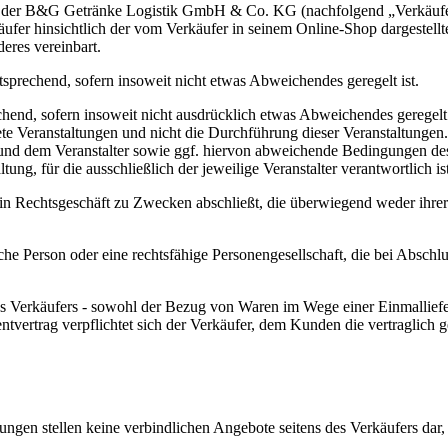
r B&G Getränke Logistik GmbH & Co. KG (nachfolgend „Verkäufer"), 
er hinsichtlich der vom Verkäufer in seinem Online-Shop dargestellt
eres vereinbart.
prechend, sofern insoweit nicht etwas Abweichendes geregelt ist.
hend, sofern insoweit nicht ausdrücklich etwas Abweichendes geregelt 
te Veranstaltungen und nicht die Durchführung dieser Veranstaltungen.
d dem Veranstalter sowie ggf. hiervon abweichende Bedingungen des Ve
ung, für die ausschließlich der jeweilige Veranstalter verantwortlich ist
ein Rechtsgeschäft zu Zwecken abschließt, die überwiegend weder ihrer 
che Person oder eine rechtsfähige Personengesellschaft, die bei Absch
s Verkäufers - sowohl der Bezug von Waren im Wege einer Einmallief
rtrag verpflichtet sich der Verkäufer, dem Kunden die vertraglich ges
ngen stellen keine verbindlichen Angebote seitens des Verkäufers dar