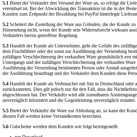
5.1
Bietet der Verkäufer den Versand der Ware an, so erfolgt die Lie
vereinbart ist. Bei der Abwicklung der Transaktion ist die in der B
Kunden zum Zeitpunkt der Bezahlung bei PayPal hinterlegte Lieferan
5.2
Scheitert die Zustellung der Ware aus Gründen, die der Kunde zu 
Hinsendung nicht, wenn der Kunde sein Widerrufsrecht wirksam ausü
Verkäufers hierzu getroffene Regelung.
5.3
Handelt der Kunde als Unternehmer, geht die Gefahr des zufällig
dem Frachtführer oder der sonst zur Ausführung der Versendung besti
zufälligen Verschlechterung der verkauften Ware grundsätzlich erst 
Untergangs und der zufälligen Verschlechterung der verkauften Ware 
Ausführung der Versendung bestimmten Person oder Anstalt ausgelief
der Ausführung beauftragt und der Verkäufer dem Kunden diese Person
5.4
Handelt der Kunde als Verbraucher mit Sitz in Deutschland oder al
zurückzutreten. Dies gilt jedoch nur für den Fall, dass die Nichtlief
abgeschlossen hat. Der Verkäufer wird alle zumutbaren Anstrengunge
unverzüglich informiert und die Gegenleistung unverzüglich erstattet.
5.5
Bietet der Verkäufer die Ware zur Abholung an, so kann der Kund
diesem Fall werden keine Versandkosten berechnet.
5.6
Gutscheine werden dem Kunden wie folgt bereitgestellt:
per Download