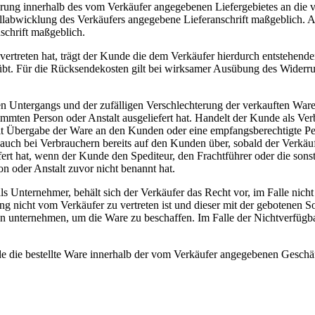
ferung innerhalb des vom Verkäufer angegebenen Liefergebietes an die 
estellabwicklung des Verkäufers angegebene Lieferanschrift maßgeblich
schrift maßgeblich.
vertreten hat, trägt der Kunde die dem Verkäufer hierdurch entstehende
bt. Für die Rücksendekosten gilt bei wirksamer Ausübung des Widerru
en Untergangs und der zufälligen Verschlechterung der verkauften Ware
mmten Person oder Anstalt ausgeliefert hat. Handelt der Kunde als Ver
mit Übergabe der Ware an den Kunden oder eine empfangsberechtigte Pe
auch bei Verbrauchern bereits auf den Kunden über, sobald der Verkäuf
ert hat, wenn der Kunde den Spediteur, den Frachtführer oder die sons
 oder Anstalt zuvor nicht benannt hat.
s Unternehmer, behält sich der Verkäufer das Recht vor, im Falle nich
erung nicht vom Verkäufer zu vertreten ist und dieser mit der gebotenen 
n unternehmen, um die Ware zu beschaffen. Im Falle der Nichtverfügba
e die bestellte Ware innerhalb der vom Verkäufer angegebenen Geschä