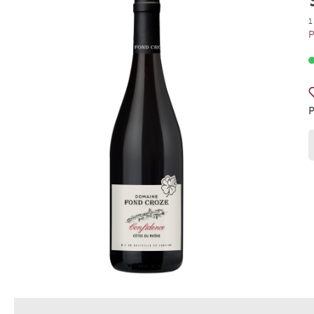
Weingut Meinklang
La Rioja 
1
P
Weingut Rodriguez Sanzo
Azienda 
Weingut Ziereisen
Tenuta A
Weingut Wagner-Stempel
Weingut
Weingut Peth Wetz
Le Brun 
Grand C
Gut Her
Weingut Markus Schneider
Weingut
Scaia Wines
Villa C