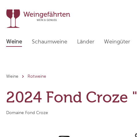
Weine
Schaumweine
Länder
Weingüter
Zur Kategorie Länder
Weine
Rotweine
Weißweine
Deutschland
Sekthaus Krack
Rotwein
Italien
Tenuta I
2024 Fond Croze 
Weinpakete
Österreich
Weingut Friedrich Kiefer
Übersee
Weingut
Domaine Fond Croze
Weinhaus am Wißberg
Cà dei Fr