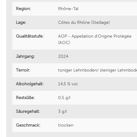
Region:
Rhône-Tal
Bouchard Père et Fils
Cantine 
Lage:
Côtes du Rhône (Steillage)
Welmoed Wines
Sattlerh
Qualitätsstufe:
AOP - Appellation d’Origine Protégée
(AOC)
Zenato Azienda Vitivinicola
Saint Cl
Jahrgang:
2024
Griesel & Compagnie
Noovi
Terroir:
toniger Lehmboden/ steiniger Lehmbod
Alkoholgehalt:
14,5 % vol.
Weinhaus Heger
Divin
Restsüße:
0,5 g/l
Azienda Agricola Madonna delle
Cantina 
Säuregehalt:
3 g/l
Vittorie
Geschmack:
trocken
Casa Defrà
Cantina 