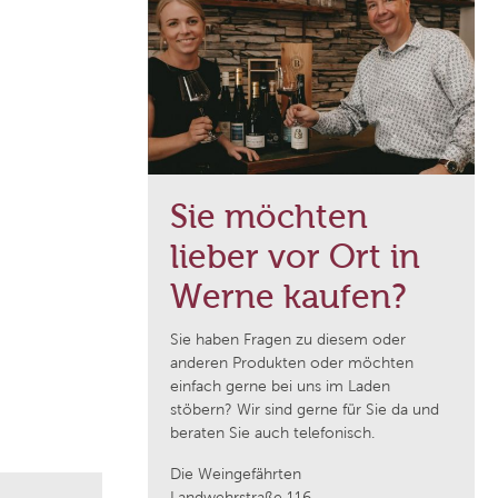
Domaine de Majas
f
Weingut Franz Keller
Weingut Wedekind
Sie möchten
Jean Durup
lieber vor Ort in
Schloss Schönberg
Werne kaufen?
Sie haben Fragen zu diesem oder
Weingut Heinrich
anderen Produkten oder möchten
einfach gerne bei uns im Laden
stöbern? Wir sind gerne für Sie da und
Cantina Pratello
beraten Sie auch telefonisch.
Die Weingefährten
Domaine Notre Dame des Pallières
Landwehrstraße 116