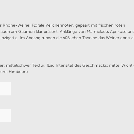
 Bernhard Ott
Weingut Maximin Grünh
rer Rhône-Weine! Florale Veilchennoten, gepaart mit frischen roten
ls auch am Gaumen klar präsent. Anklänge von Marmelade, Aprikose und
illa Trasqua
Van Volxem
igartig. Im Abgang runden die süßlichen Tannine das Weinerlebnis a
Wines
Chateau de Melin
er: mittelschwer Textur: fluid Intensität des Geschmacks: mittel Wichti
 von Winning
Prunotto
eere, Himbeere
Fritz Haag
Weingut Alois Lageder
Navarrsotillo
Château de Coulaine
ufaktur Schloss Vaux
La Réserve Saint Domin