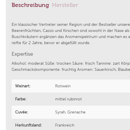
Beschreibung
Hersteller
Azienda Agricola Foradori
Weingut
Ein klassischer Vertreter seiner Region und der Bestseller unse
Beerenfrüchten, Cassis und Kirschen sind sowohl in der Nase a
Bodega Laderas de Montejurra
Tenuta V
Buschkräutern ergänzen das Aromenspektrum und machen es einz
reifte für 2 Jahre, bevor er abgefüllt wurde.
Grattamacco
Aphros 
Expertise
Alkohol: moderat Süße: trocken Säure: frisch Tannine: zart Körp
Piwi Kollektiv
Weingut
Geschmackskomponente: fruchtig Aromen: Sauerkirsch, Blaub
Weinart:
Rotwein
Epicuro by Femar Vini
Weingut 
Farbe:
mittel rubinrot
Domaine Fond Croze
Bodegas 
Cuvée:
Syrah, Grenache
Tenuta Cucco
Sektman
Herkunftsland:
Frankreich