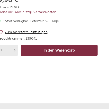
Alta
Chateau Schembs
 Liter = 13,20 €
reise inkl. MwSt. zzgl. Versandkosten
Agricola Vallepicciola
Weingut Dr. Bürklin-Wol
Sofort verfügbar, Lieferzeit 3-5 Tage
rgentiera
Niepoort Vinhos
Zum Merkzettel hinzufügen
Produktnummer:
139041
 Andres
Weingut Korrell
In den Warenkorb
de Neuville
Bodega Santa Julia
mannsberg
Bodegas Borsao
 Nick Köwerich
Reyneke Wines
arumé
Stallmann - Hiestand