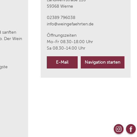
59368 Werne
aus
Weingut Wittmann
02389 796038
info@weingefaehrten.de
 sanften
Kloster Neustift
Öffnungszeiten
b. Der Wein
Mo-Fr 08.30-18.00 Uhr
Sa 08.30-14.00 Uhr
La Raia
E-Mail
Navigation starten
gste
Bouvet Ladubay
Weingut Markus Molitor
Azienda Agricola Plantamura
ique
Cantine Torrevento