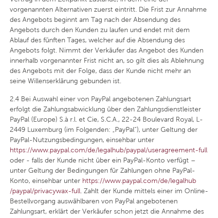
vorgenannten Alternativen zuerst eintritt. Die Frist zur Annahme
des Angebots beginnt am Tag nach der Absendung des
Angebots durch den Kunden zu laufen und endet mit dem
Ablauf des fünften Tages, welcher auf die Absendung des
Angebots folgt. Nimmt der Verkäufer das Angebot des Kunden
innerhalb vorgenannter Frist nicht an, so gilt dies als Ablehnung
des Angebots mit der Folge, dass der Kunde nicht mehr an
seine Willenserklärung gebunden ist.
2.4
Bei Auswahl einer von PayPal angebotenen Zahlungsart
erfolgt die Zahlungsabwicklung über den Zahlungsdienstleister
PayPal (Europe) S.à r.l. et Cie, S.C.A., 22-24 Boulevard Royal, L-
2449 Luxemburg (im Folgenden: „PayPal“), unter Geltung der
PayPal-Nutzungsbedingungen, einsehbar unter
https://www.paypal.com
/de
/legalhub
/paypal
/useragreement-full
oder - falls der Kunde nicht über ein PayPal-Konto verfügt –
unter Geltung der Bedingungen für Zahlungen ohne PayPal-
Konto, einsehbar unter
https://www.paypal.com
/de
/legalhub
/paypal
/privacywax-full
. Zahlt der Kunde mittels einer im Online-
Bestellvorgang auswählbaren von PayPal angebotenen
Zahlungsart, erklärt der Verkäufer schon jetzt die Annahme des