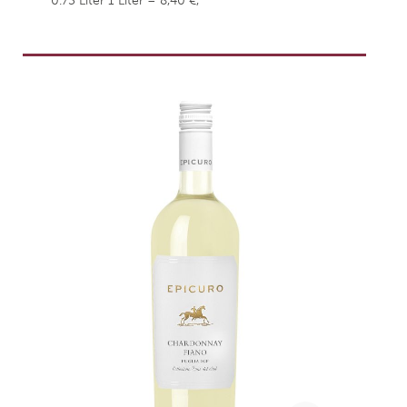
0.75 Liter
1 Liter = 8,40 €,
weingefaehrten.price.taxNotice