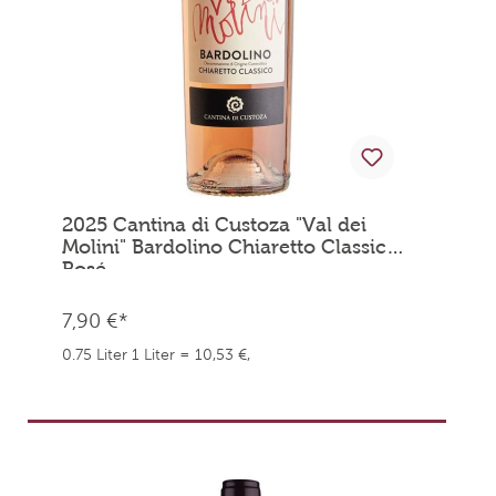
2025 Cantina di Custoza "Val dei
Molini" Bardolino Chiaretto Classico
Rosé
7,90 €*
0.75 Liter
1 Liter = 10,53 €,
weingefaehrten.price.taxNotice