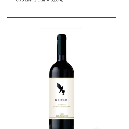
0.75 Liter
1 Liter = 9,20 €,
weingefaehrten.price.taxNotice