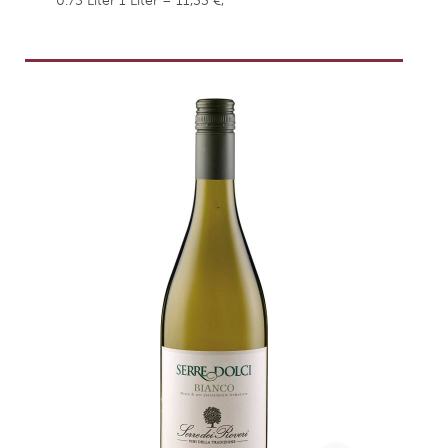
0.75 Liter
1 Liter = 11,33 €,
weingefaehrten.price.taxNotice