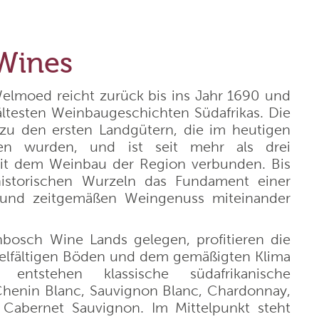
Domaine de Majas
f
Weingut Franz Keller
Wines
Weingut Wedekind
elmoed reicht zurück bis ins Jahr 1690 und
ltesten Weinbaugeschichten Südafrikas. Die
u den ersten Landgütern, die im heutigen
Jean Durup
ben wurden, und ist seit mehr als drei
it dem Weinbau der Region verbunden. Bis
Schloss Schönberg
historischen Wurzeln das Fundament einer
n und zeitgemäßen Weingenuss miteinander
Weingut Heinrich
nbosch Wine Lands gelegen, profitieren die
elfältigen Böden und dem gemäßigten Klima
Cantina Pratello
entstehen klassische südafrikanische
henin Blanc, Sauvignon Blanc, Chardonnay,
 Cabernet Sauvignon. Im Mittelpunkt steht
Domaine Notre Dame des Pallières