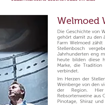
Alta
Chateau Schembs
Agricola Vallepicciola
Weingut Dr. Bürklin-Wol
Welmoed 
rgentiera
Niepoort Vinhos
Die Geschichte von W
gehört damit zu den ä
Farm Welmoed zählt z
 Andres
Weingut Korrell
Stellenbosch verge
Jahrhunderten eng m
de Neuville
Bodega Santa Julia
heute bilden diese 
Marke, die Traditio
verbindet.
mannsberg
Bodegas Borsao
Im Herzen der Stelle
Weinberge von den vi
 Nick Köwerich
Reyneke Wines
der Region. Hier 
Rebsortenweine aus C
Pinotage, Shiraz und
arumé
Stallmann - Hiestand