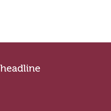
Leonardo da Vinci
Domaine Faiveley
of
E. Guigal
air Family Estate
Weingut Meyer - Näkel
Tommasi Viticoltori dal
.headline
Domaine Caude Val
di Custoza
Cantine Francesco Minin
Ottella