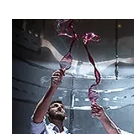
Weingut Meinklang
La Rioja 
Weingut Rodriguez Sanzo
Azienda 
Weingut Ziereisen
Tenuta A
Weingut Wagner-Stempel
Weingut
Weingut Peth Wetz
Le Brun 
Grand C
Gut Her
Weingut Markus Schneider
Weingut
Scaia Wines
Villa C