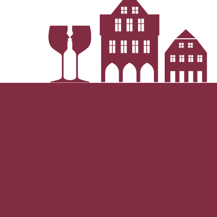
Weingut Juliusspital
Paladin Vigne e Vini
Villa Sandi
 1902
Manufaktur Jörg Geiger
Domaine de l'Enclos
i
Cantina Antonella Corda