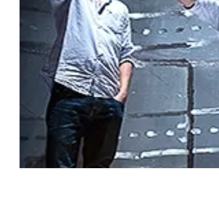
Azienda Agricola Foradori
Weingut
Bodega Laderas de Montejurra
Tenuta V
Grattamacco
Aphros 
Piwi Kollektiv
Weingut
Epicuro by Femar Vini
Weingut 
Domaine Fond Croze
Bodegas 
Tenuta Cucco
Sektman