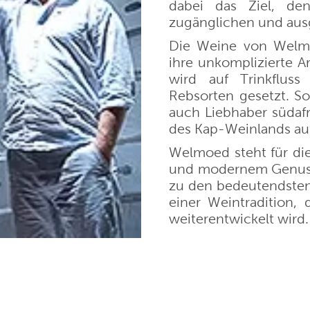
dabei das Ziel, den 
zugänglichen und au
 Bernhard Ott
Weingut Maximin Grünh
Die Weine von Welmoe
ihre unkomplizierte Ar
wird auf Trinkflus
illa Trasqua
Van Volxem
Rebsorten gesetzt. So
auch Liebhaber südafr
Wines
Chateau de Melin
des Kap-Weinlands au
Welmoed steht für die
 von Winning
Prunotto
und modernem Genuss. 
zu den bedeutendsten
einer Weintradition,
Fritz Haag
Weingut Alois Lageder
weiterentwickelt wird.
Navarrsotillo
Château de Coulaine
ufaktur Schloss Vaux
La Réserve Saint Domin