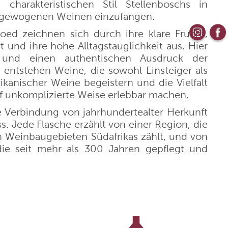
charakteristischen Stil Stellenboschs in
sgewogenen Weinen einzufangen.
aus
Weingut Wittmann
d zeichnen sich durch ihre klare Frucht,
t und ihre hohe Alltagstauglichkeit aus. Hier
s und einen authentischen Ausdruck der
Kloster Neustift
 entstehen Weine, die sowohl Einsteiger als
ikanischer Weine begeistern und die Vielfalt
La Raia
f unkomplizierte Weise erlebbar machen.
 Verbindung von jahrhundertealter Herkunft
Bouvet Ladubay
Jede Flasche erzählt von einer Region, die
 Weinbaugebieten Südafrikas zählt, und von
 die seit mehr als 300 Jahren gepflegt und
Weingut Markus Molitor
Azienda Agricola Plantamura
ique
Cantine Torrevento