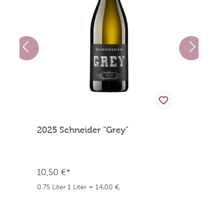
2025 Schneider "Grey"
2
10,50 €*
1
0.75 Liter
1 Liter = 14,00 €,
0.
weingefaehrten.price.taxNotice
we