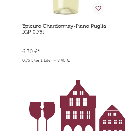
Epicuro Chardonnay-Fiano Puglia
2
IGP 0,75l
h
6,30 €*
6
0.75 Liter
1 Liter = 8,40 €,
0.
weingefaehrten.price.taxNotice
we