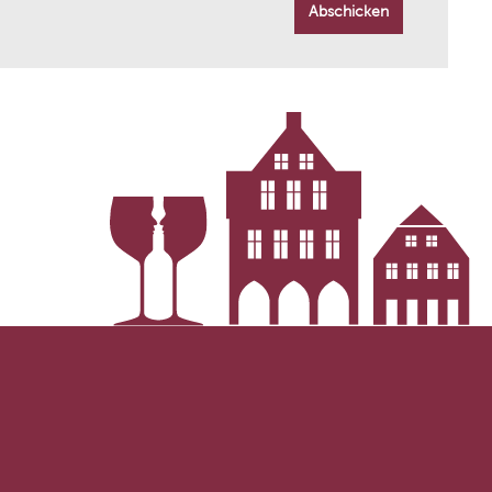
Abschicken
Weingut Juliusspital
Paladin Vigne e Vini
Villa Sandi
 1902
Manufaktur Jörg Geiger
Domaine de l'Enclos
i
Cantina Antonella Corda