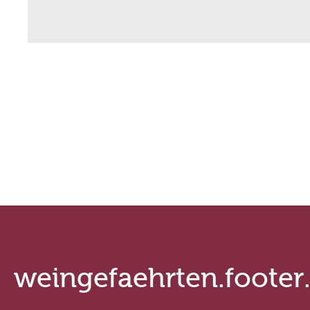
Bouchard Père et Fils
Cantine 
Welmoed Wines
Sattlerh
Zenato Azienda Vitivinicola
Saint Cl
Griesel & Compagnie
Noovi
Weinhaus Heger
Divin
Azienda Agricola Madonna delle
Cantina 
Vittorie
weingefaehrten.footer
Casa Defrà
Cantina 