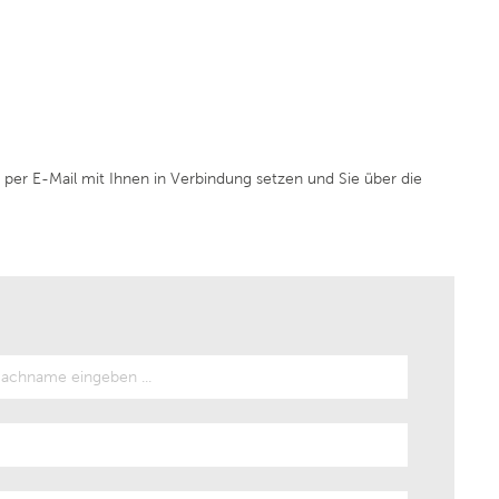
Domaine de Majas
f
Weingut Franz Keller
Weingut Wedekind
 per E-Mail mit Ihnen in Verbindung setzen und Sie über die
Jean Durup
Schloss Schönberg
Weingut Heinrich
Cantina Pratello
Domaine Notre Dame des Pallières