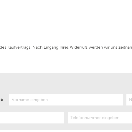
Alta
Chateau Schembs
Agricola Vallepicciola
Weingut Dr. Bürklin-Wol
rgentiera
Niepoort Vinhos
des Kaufvertrags. Nach Eingang Ihres Widerrufs werden wir uns zeitnah
 Andres
Weingut Korrell
de Neuville
Bodega Santa Julia
mannsberg
Bodegas Borsao
 Nick Köwerich
Reyneke Wines
arumé
Stallmann - Hiestand