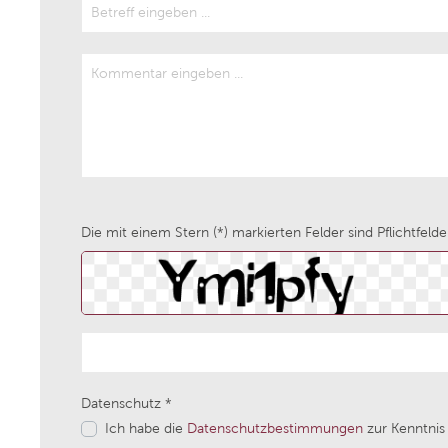
Azienda Agricola Foradori
Weingut
Bodega Laderas de Montejurra
Tenuta V
Grattamacco
Aphros 
Die mit einem Stern (*) markierten Felder sind Pflichtfelde
Piwi Kollektiv
Weingut
Epicuro by Femar Vini
Weingut 
Domaine Fond Croze
Bodegas 
Datenschutz *
Tenuta Cucco
Sektman
Ich habe die
Datenschutzbestimmungen
zur Kenntnis