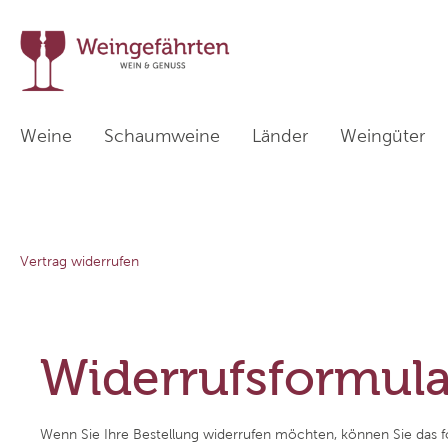
Weine
Schaumweine
Länder
Weingüter
Zur Kategorie Länder
Vertrag widerrufen
Weißweine
Deutschland
Sekthaus Krack
Rotwein
Italien
Tenuta I
Weinpakete
Österreich
Weingut Friedrich Kiefer
Übersee
Weingut
Widerrufsformula
Weinhaus am Wißberg
Cà dei Fr
Wenn Sie Ihre Bestellung widerrufen möchten, können Sie das 