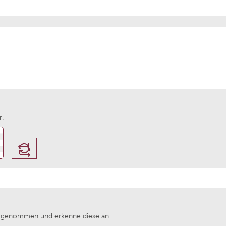
 Bernhard Ott
Weingut Maximin Grünh
illa Trasqua
Van Volxem
Wines
Chateau de Melin
r.
 von Winning
Prunotto
Fritz Haag
Weingut Alois Lageder
Navarrsotillo
Château de Coulaine
ufaktur Schloss Vaux
La Réserve Saint Domin
 genommen und erkenne diese an.