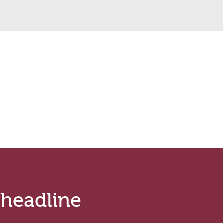
Leonardo da Vinci
Domaine Faiveley
of
E. Guigal
air Family Estate
Weingut Meyer - Näkel
Tommasi Viticoltori dal
Domaine Caude Val
di Custoza
Cantine Francesco Minin
.headline
Ottella