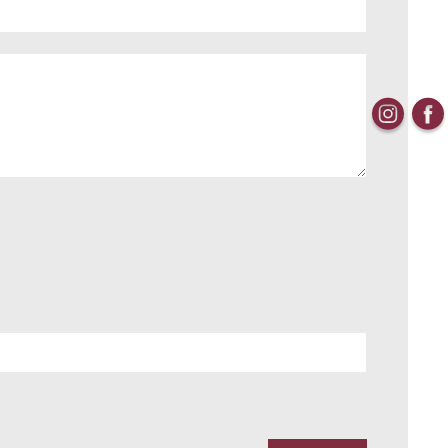
aus
Weingut Wittmann
Kloster Neustift
La Raia
Bouvet Ladubay
Weingut Markus Molitor
Azienda Agricola Plantamura
ique
Cantine Torrevento