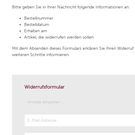
Weingut Meinklang
La Rioja 
Bitte geben Sie in Ihrer Nachricht folgende Informationen an:
Bestellnummer
Weingut Rodriguez Sanzo
Azienda 
Bestelldatum
Erhalten am
Artikel, die widerrufen werden sollen
Weingut Ziereisen
Tenuta A
Mit dem Absenden dieses Formulars erklären Sie Ihren Widerruf 
weiteren Schritte informieren.
Weingut Wagner-Stempel
Weingut
Weingut Peth Wetz
Le Brun 
Widerrufsformular
Grand C
Gut Her
Weingut Markus Schneider
Weingut
Scaia Wines
Villa C