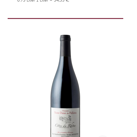
0.75 Liter
1 Liter = 34,53 €,
weingefaehrten.price.taxNotice