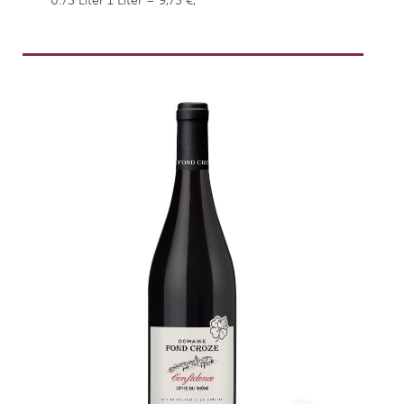
0.75 Liter
1 Liter = 9,73 €,
weingefaehrten.price.taxNotice