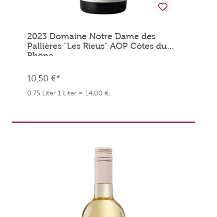
2023 Domaine Notre Dame des
Pallières "Les Rieus" AOP Côtes du
Rhône
10,50 €*
0.75 Liter
1 Liter = 14,00 €,
weingefaehrten.price.taxNotice