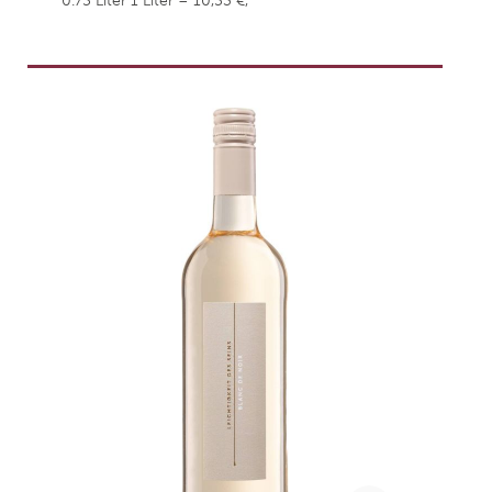
0.75 Liter
1 Liter = 10,53 €,
weingefaehrten.price.taxNotice