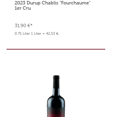
2023 Durup Chablis "Fourchaume"
1er Cru
31,90 €*
0.75 Liter
1 Liter = 42,53 €,
weingefaehrten.price.taxNotice