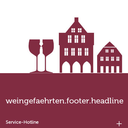
weingefaehrten.price.taxNotice
we
weingefaehrten.footer.headline
Service-Hotline