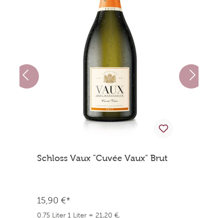
Schloss Vaux "Cuvée Vaux" Brut
S
15,90 €*
1
0.75 Liter
1 Liter = 21,20 €,
0.