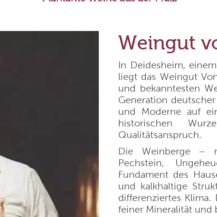
Alta
Chateau Schembs
Agricola Vallepicciola
Weingut Dr. Bürklin-Wol
Weingut v
rgentiera
Niepoort Vinhos
In Deidesheim, einem
liegt das Weingut Vo
und bekanntesten Wei
 Andres
Weingut Korrell
Generation deutscher 
und Moderne auf ein
de Neuville
Bodega Santa Julia
historischen Wur
Qualitätsanspruch.
Die Weinberge – m
mannsberg
Bodegas Borsao
Pechstein, Ungeh
Fundament des Hauses
 Nick Köwerich
Reyneke Wines
und kalkhaltige Struk
differenziertes Klima
feiner Mineralität un
arumé
Stallmann - Hiestand