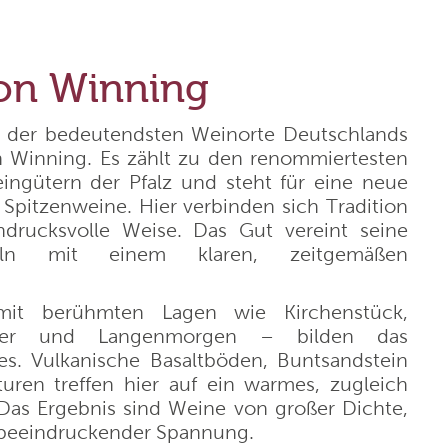
Domaine de Majas
f
Weingut Franz Keller
on Winning
Weingut Wedekind
 der bedeutendsten Weinorte Deutschlands
n Winning. Es zählt zu den renommiertesten
ngütern der Pfalz und steht für eine neue
Jean Durup
Spitzenweine. Hier verbinden sich Tradition
drucksvolle Weise. Das Gut vereint seine
Schloss Schönberg
zeln mit einem klaren, zeitgemäßen
it berühmten Lagen wie Kirchenstück,
Weingut Heinrich
euer und Langenmorgen – bilden das
. Vulkanische Basaltböden, Buntsandstein
Cantina Pratello
turen treffen hier auf ein warmes, zugleich
. Das Ergebnis sind Weine von großer Dichte,
d beeindruckender Spannung.
Domaine Notre Dame des Pallières