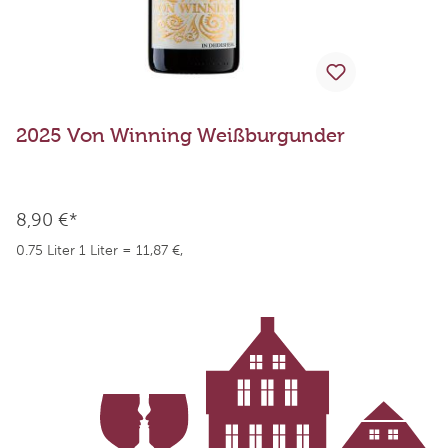
2025 Von Winning Weißburgunder
2
8,90 €*
9
0.75 Liter
1 Liter = 11,87 €,
0.
weingefaehrten.price.taxNotice
we