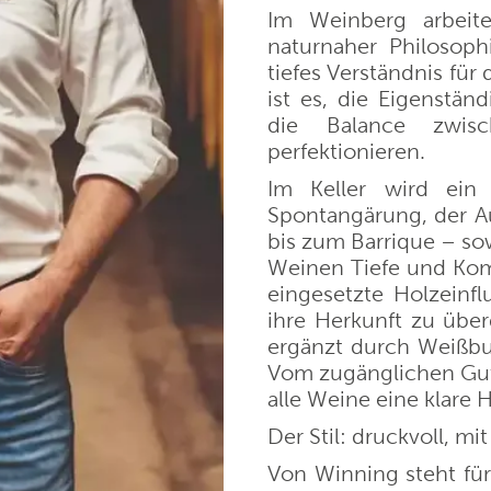
Im Weinberg arbeit
naturnaher Philosoph
 Bernhard Ott
Weingut Maximin Grünh
tiefes Verständnis für 
ist es, die Eigenstän
die Balance zwisc
illa Trasqua
Van Volxem
perfektionieren.
Im Keller wird ein k
Wines
Chateau de Melin
Spontangärung, der Au
bis zum Barrique – so
 von Winning
Prunotto
Weinen Tiefe und Komp
eingesetzte Holzeinfl
ihre Herkunft zu über
Fritz Haag
Weingut Alois Lageder
ergänzt durch Weißbu
Vom zugänglichen Gut
Navarrsotillo
Château de Coulaine
alle Weine eine klare H
Der Stil: druckvoll, mi
ufaktur Schloss Vaux
La Réserve Saint Domin
Von Winning steht für