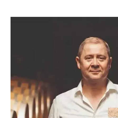
Weingut Meinklang
La Rioja 
Weingut Rodriguez Sanzo
Azienda 
Weingut Ziereisen
Tenuta A
Weingut Wagner-Stempel
Weingut
Weingut Peth Wetz
Le Brun 
Grand C
Gut Her
Weingut Markus Schneider
Weingut
Scaia Wines
Villa C