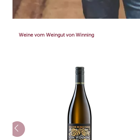
Bouchard Père et Fils
Cantine 
Welmoed Wines
Sattlerh
Weine vom Weingut von Winning
Zenato Azienda Vitivinicola
Saint Cl
Griesel & Compagnie
Noovi
Weinhaus Heger
Divin
Azienda Agricola Madonna delle
Cantina 
Vittorie
Casa Defrà
Cantina 