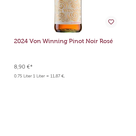
2024 Von Winning Pinot Noir Rosé
8,90 €*
0.75 Liter
1 Liter = 11,87 €,
weingefaehrten.price.taxNotice