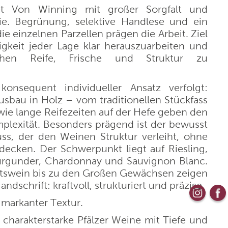
et Von Winning mit großer Sorgfalt und
ie. Begrünung, selektive Handlese und ein
aus
Weingut Wittmann
die einzelnen Parzellen prägen die Arbeit. Ziel
digkeit jeder Lage klar herauszuarbeiten und
hen Reife, Frische und Struktur zu
Kloster Neustift
onsequent individueller Ansatz verfolgt:
La Raia
sbau in Holz – vom traditionellen Stückfass
wie lange Reifezeiten auf der Hefe geben den
Bouvet Ladubay
lexität. Besonders prägend ist der bewusst
uss, der den Weinen Struktur verleiht, ohne
decken. Der Schwerpunkt liegt auf Riesling,
Weingut Markus Molitor
rgunder, Chardonnay und Sauvignon Blanc.
swein bis zu den Großen Gewächsen zeigen
Azienda Agricola Plantamura
andschrift: kraftvoll, strukturiert und präzise.
t markanter Textur.
ique
Cantine Torrevento
 charakterstarke Pfälzer Weine mit Tiefe und