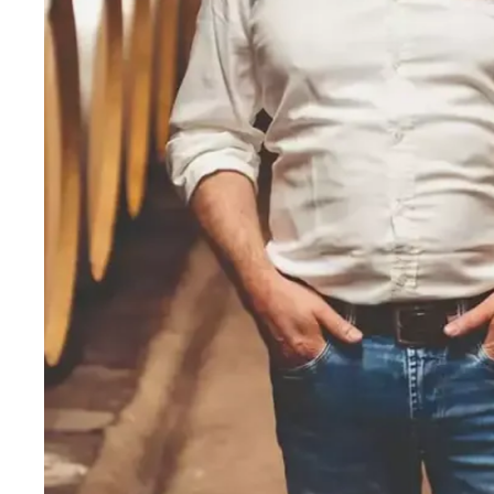
Azienda Agricola Foradori
Weingut
Bodega Laderas de Montejurra
Tenuta V
Grattamacco
Aphros 
Piwi Kollektiv
Weingut
Epicuro by Femar Vini
Weingut 
Domaine Fond Croze
Bodegas 
Tenuta Cucco
Sektman