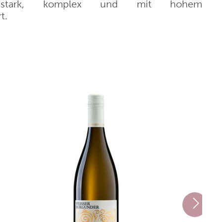
cksstark, komplex und mit hohem
t.
Weingut Juliusspital
Paladin Vigne e Vini
Villa Sandi
 1902
Manufaktur Jörg Geiger
Domaine de l'Enclos
i
Cantina Antonella Corda