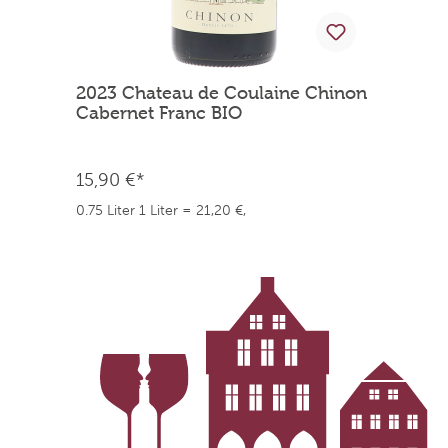
2023 Chateau de Coulaine Chinon
2
Cabernet Franc BIO
P
15,90 €*
1
0.75 Liter
1 Liter = 21,20 €,
0.
weingefaehrten.price.taxNotice
we