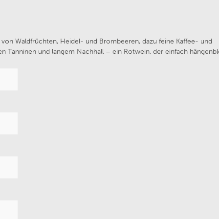
 Bernhard Ott
Weingut Maximin Grünh
üfte von Waldfrüchten, Heidel- und Brombeeren, dazu feine Kaffee- und
Tanninen und langem Nachhall – ein Rotwein, der einfach hängenble
illa Trasqua
Van Volxem
Wines
Chateau de Melin
 von Winning
Prunotto
Fritz Haag
Weingut Alois Lageder
Navarrsotillo
Château de Coulaine
ufaktur Schloss Vaux
La Réserve Saint Domin