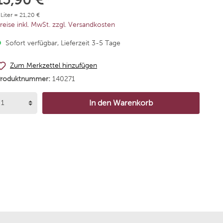
Alta
Chateau Schembs
 Liter = 21,20 €
reise inkl. MwSt. zzgl. Versandkosten
Agricola Vallepicciola
Weingut Dr. Bürklin-Wol
Sofort verfügbar, Lieferzeit 3-5 Tage
rgentiera
Niepoort Vinhos
Zum Merkzettel hinzufügen
Produktnummer:
140271
 Andres
Weingut Korrell
In den Warenkorb
de Neuville
Bodega Santa Julia
mannsberg
Bodegas Borsao
 Nick Köwerich
Reyneke Wines
arumé
Stallmann - Hiestand