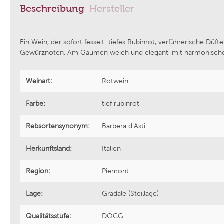
Beschreibung
Hersteller
Azienda Agricola Foradori
Weingut
Ein Wein, der sofort fesselt: tiefes Rubinrot, verführerische D
Gewürznoten. Am Gaumen weich und elegant, mit harmonischen 
Bodega Laderas de Montejurra
Tenuta V
Weinart:
Rotwein
Grattamacco
Aphros 
Farbe:
tief rubinrot
Piwi Kollektiv
Weingut
Rebsortensynonym:
Barbera d'Asti
Herkunftsland:
Epicuro by Femar Vini
Italien
Weingut 
Region:
Piemont
Domaine Fond Croze
Bodegas 
Lage:
Gradale (Steillage)
Tenuta Cucco
Sektman
Qualitätsstufe:
DOCG