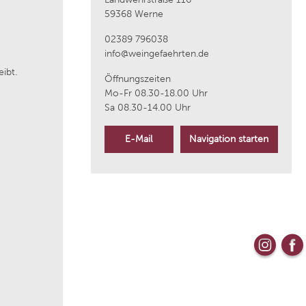
59368 Werne
aus
Weingut Wittmann
02389 796038
info@weingefaehrten.de
ibt.
Kloster Neustift
Öffnungszeiten
Mo-Fr 08.30-18.00 Uhr
Sa 08.30-14.00 Uhr
La Raia
E-Mail
Navigation starten
Bouvet Ladubay
Weingut Markus Molitor
Azienda Agricola Plantamura
ique
Cantine Torrevento