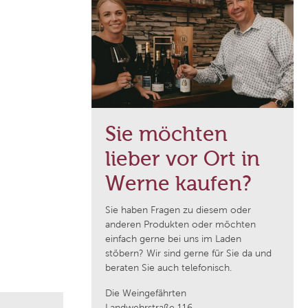
Domaine de Majas
f
Weingut Franz Keller
Weingut Wedekind
Sie möchten
Jean Durup
lieber vor Ort in
Schloss Schönberg
Werne kaufen?
Sie haben Fragen zu diesem oder
Weingut Heinrich
anderen Produkten oder möchten
einfach gerne bei uns im Laden
stöbern? Wir sind gerne für Sie da und
Cantina Pratello
beraten Sie auch telefonisch.
Die Weingefährten
Domaine Notre Dame des Pallières
Landwehrstraße 116