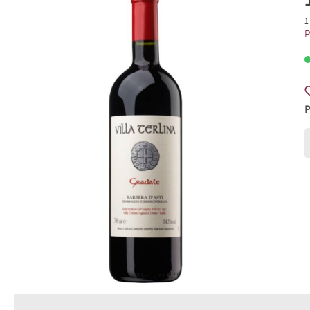
Weingut Meinklang
La Rioja 
1
P
Weingut Rodriguez Sanzo
Azienda 
Weingut Ziereisen
Tenuta A
Weingut Wagner-Stempel
Weingut
Weingut Peth Wetz
Le Brun 
Grand C
Gut Her
Weingut Markus Schneider
Weingut
Scaia Wines
Villa C