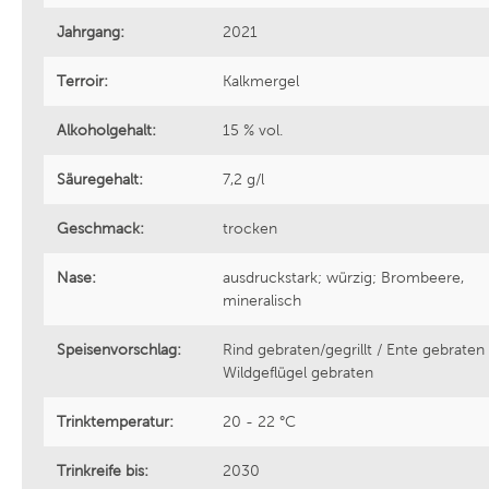
Jahrgang:
2021
Bouchard Père et Fils
Cantine 
Terroir:
Kalkmergel
Welmoed Wines
Sattlerh
Alkoholgehalt:
15 % vol.
Zenato Azienda Vitivinicola
Saint Cl
Säuregehalt:
7,2 g/l
Geschmack:
trocken
Griesel & Compagnie
Noovi
Nase:
ausdruckstark; würzig; Brombeere,
mineralisch
Weinhaus Heger
Divin
Speisenvorschlag:
Rind gebraten/gegrillt / Ente gebraten 
Wildgeflügel gebraten
Azienda Agricola Madonna delle
Cantina 
Vittorie
Trinktemperatur:
20 - 22 °C
Trinkreife bis:
Casa Defrà
2030
Cantina 