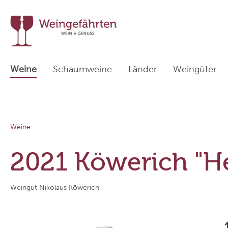
Weine
Schaumweine
Länder
Weingüter
Zur Kategorie Länder
Weine
Weißweine
Deutschland
Sekthaus Krack
Rotwein
Italien
Tenuta I
2021 Köwerich "He
Weinpakete
Österreich
Weingut Friedrich Kiefer
Übersee
Weingut
Weingut Nikolaus Köwerich
Weinhaus am Wißberg
Cà dei Fr