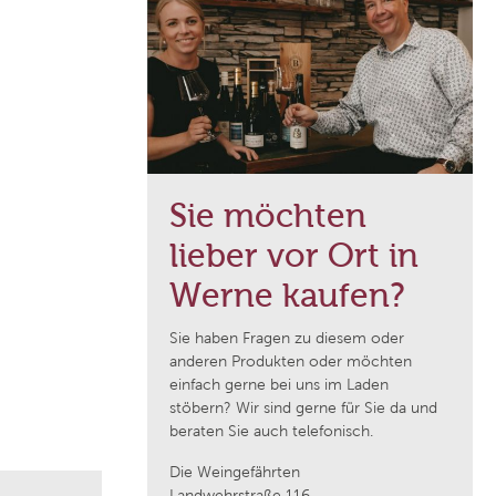
Domaine de Majas
f
Weingut Franz Keller
Weingut Wedekind
Sie möchten
Jean Durup
lieber vor Ort in
Schloss Schönberg
Werne kaufen?
Sie haben Fragen zu diesem oder
Weingut Heinrich
anderen Produkten oder möchten
einfach gerne bei uns im Laden
stöbern? Wir sind gerne für Sie da und
Cantina Pratello
beraten Sie auch telefonisch.
Die Weingefährten
Domaine Notre Dame des Pallières
Landwehrstraße 116