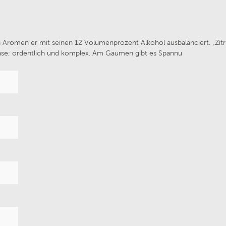
 Bernhard Ott
Weingut Maximin Grünh
ren Aromen er mit seinen 12 Volumenprozent Alkohol ausbalanciert. „Zit
Nase; ordentlich und komplex. Am Gaumen gibt es Spannu
illa Trasqua
Van Volxem
Wines
Chateau de Melin
 von Winning
Prunotto
Fritz Haag
Weingut Alois Lageder
Navarrsotillo
Château de Coulaine
ufaktur Schloss Vaux
La Réserve Saint Domin