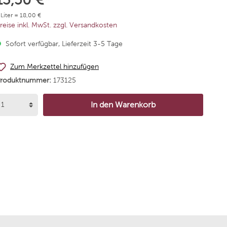
Alta
Chateau Schembs
 Liter = 18,00 €
reise inkl. MwSt. zzgl. Versandkosten
Agricola Vallepicciola
Weingut Dr. Bürklin-Wol
Sofort verfügbar, Lieferzeit 3-5 Tage
rgentiera
Niepoort Vinhos
Zum Merkzettel hinzufügen
Produktnummer:
173125
 Andres
Weingut Korrell
In den Warenkorb
de Neuville
Bodega Santa Julia
mannsberg
Bodegas Borsao
 Nick Köwerich
Reyneke Wines
arumé
Stallmann - Hiestand