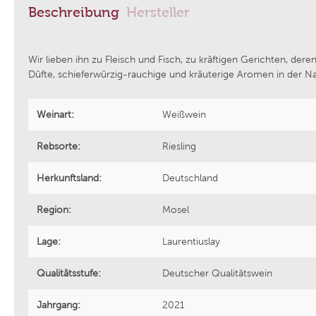
Beschreibung
Hersteller
Azienda Agricola Foradori
Weingut
Wir lieben ihn zu Fleisch und Fisch, zu kräftigen Gerichten, de
Düfte, schieferwürzig-rauchige und kräuterige Aromen in der 
Bodega Laderas de Montejurra
Tenuta V
Weinart:
Weißwein
Grattamacco
Aphros 
Rebsorte:
Riesling
Piwi Kollektiv
Weingut
Herkunftsland:
Deutschland
Region:
Epicuro by Femar Vini
Mosel
Weingut 
Lage:
Laurentiuslay
Domaine Fond Croze
Bodegas 
Qualitätsstufe:
Deutscher Qualitätswein
Tenuta Cucco
Sektman
Jahrgang:
2021