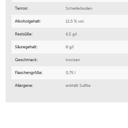
Terroir:
Schieferboden
Bouchard Père et Fils
Cantine 
Alkoholgehalt:
11,5 % vol.
Welmoed Wines
Sattlerh
Restsüße:
6,5 g/l
Zenato Azienda Vitivinicola
Saint Cl
Säuregehalt:
8 g/l
Geschmack:
trocken
Griesel & Compagnie
Noovi
Flaschengröße:
0,75 l
Weinhaus Heger
Divin
Allergene:
enthält Sulfite
Azienda Agricola Madonna delle
Cantina 
Vittorie
Casa Defrà
Cantina 