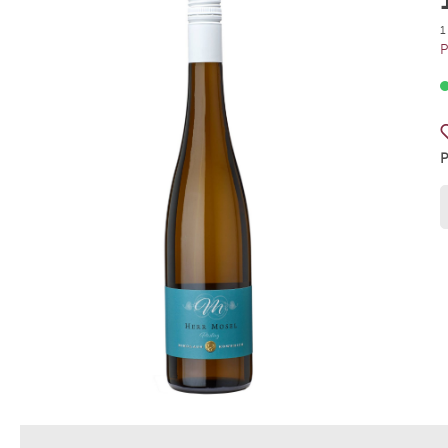
Weingut Meinklang
La Rioja 
1
P
Weingut Rodriguez Sanzo
Azienda 
Weingut Ziereisen
Tenuta A
Weingut Wagner-Stempel
Weingut
Weingut Peth Wetz
Le Brun 
Grand C
Gut Her
Weingut Markus Schneider
Weingut
Scaia Wines
Villa C