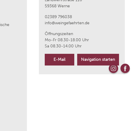
59368 Werne
aus
Weingut Wittmann
02389 796038
info@weingefaehrten.de
rische
Kloster Neustift
Öffnungszeiten
Mo-Fr 08.30-18.00 Uhr
Sa 08.30-14.00 Uhr
La Raia
E-Mail
Navigation starten
Bouvet Ladubay
Weingut Markus Molitor
Azienda Agricola Plantamura
ique
Cantine Torrevento