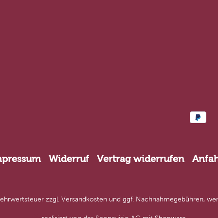
mpressum
Widerruf
Vertrag widerrufen
Anfah
 Mehrwertsteuer zzgl.
Versandkosten
und ggf. Nachnahmegebühren, wen
realisiert von der
Scopevisio AG
mit Shopware