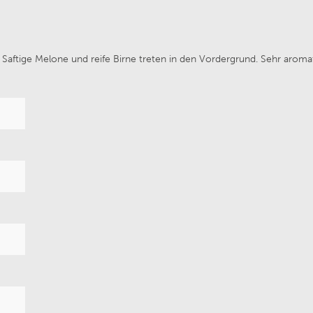
 Bernhard Ott
Weingut Maximin Grünh
. Saftige Melone und reife Birne treten in den Vordergrund. Sehr aroma
illa Trasqua
Van Volxem
Wines
Chateau de Melin
 von Winning
Prunotto
Fritz Haag
Weingut Alois Lageder
Navarrsotillo
Château de Coulaine
ufaktur Schloss Vaux
La Réserve Saint Domin