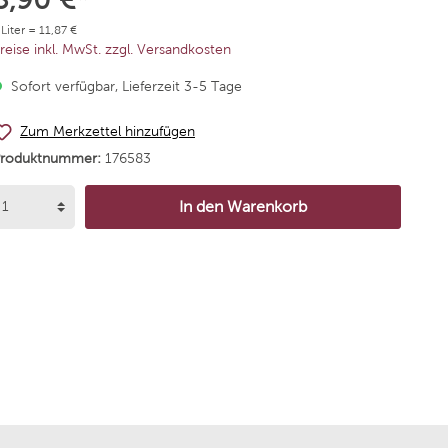
Alta
Chateau Schembs
 Liter = 11,87 €
reise inkl. MwSt. zzgl. Versandkosten
Agricola Vallepicciola
Weingut Dr. Bürklin-Wol
Sofort verfügbar, Lieferzeit 3-5 Tage
rgentiera
Niepoort Vinhos
Zum Merkzettel hinzufügen
Produktnummer:
176583
 Andres
Weingut Korrell
In den Warenkorb
de Neuville
Bodega Santa Julia
mannsberg
Bodegas Borsao
 Nick Köwerich
Reyneke Wines
arumé
Stallmann - Hiestand