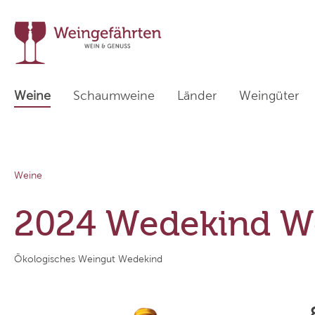
Weine
Schaumweine
Länder
Weingüter
Zur Kategorie Länder
Weine
Weißweine
Deutschland
Sekthaus Krack
Rotwein
Italien
Tenuta I
2024 Wedekind W
Weinpakete
Österreich
Weingut Friedrich Kiefer
Übersee
Weingut
Ökologisches Weingut Wedekind
Weinhaus am Wißberg
Cà dei Fr