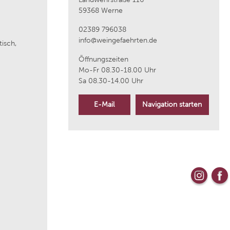
59368 Werne
aus
Weingut Wittmann
02389 796038
info@weingefaehrten.de
tisch,
Kloster Neustift
Öffnungszeiten
Mo-Fr 08.30-18.00 Uhr
Sa 08.30-14.00 Uhr
La Raia
E-Mail
Navigation starten
Bouvet Ladubay
Weingut Markus Molitor
Azienda Agricola Plantamura
ique
Cantine Torrevento