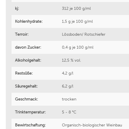
kj:
312 je 100 g/ml
Bouchard Père et Fils
Cantine 
Kohlenhydrate:
1,5 g je 100 g/ml
Welmoed Wines
Sattlerh
Terroir:
Lössboden/ Rotschiefer
Zenato Azienda Vitivinicola
Saint Cl
davon Zucker:
0,4 g je 100 g/ml
Alkoholgehalt:
12,5 % vol.
Griesel & Compagnie
Noovi
Restsüße:
4,2 g/l
Weinhaus Heger
Divin
Säuregehalt:
6,2 g/l
Geschmack:
trocken
Azienda Agricola Madonna delle
Cantina 
Vittorie
Trinktemperatur:
5 - 8 °C
Casa Defrà
Cantina 
Bewirtschaftung:
Organisch-biologischer Weinbau