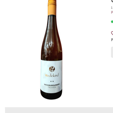
Weingut Meinklang
La Rioja 
1
P
Weingut Rodriguez Sanzo
Azienda 
Weingut Ziereisen
Tenuta A
Weingut Wagner-Stempel
Weingut
Weingut Peth Wetz
Le Brun 
Grand C
Gut Her
Weingut Markus Schneider
Weingut
Scaia Wines
Villa C