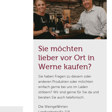
Domaine de Majas
f
Weingut Franz Keller
Weingut Wedekind
Sie möchten
Jean Durup
lieber vor Ort in
Schloss Schönberg
Werne kaufen?
Sie haben Fragen zu diesem oder
Weingut Heinrich
anderen Produkten oder möchten
einfach gerne bei uns im Laden
stöbern? Wir sind gerne für Sie da und
Cantina Pratello
beraten Sie auch telefonisch.
Die Weingefährten
Domaine Notre Dame des Pallières
Landwehrstraße 116