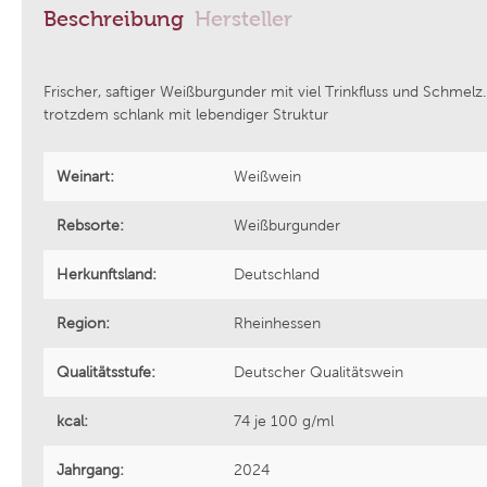
Beschreibung
Hersteller
Azienda Agricola Foradori
Weingut
Frischer, saftiger Weißburgunder mit viel Trinkfluss und Schmelz
trotzdem schlank mit lebendiger Struktur
Bodega Laderas de Montejurra
Tenuta V
Weinart:
Weißwein
Grattamacco
Aphros 
Rebsorte:
Weißburgunder
Piwi Kollektiv
Weingut
Herkunftsland:
Deutschland
Region:
Epicuro by Femar Vini
Rheinhessen
Weingut 
Qualitätsstufe:
Deutscher Qualitätswein
Domaine Fond Croze
Bodegas 
kcal:
74 je 100 g/ml
Tenuta Cucco
Sektman
Jahrgang:
2024