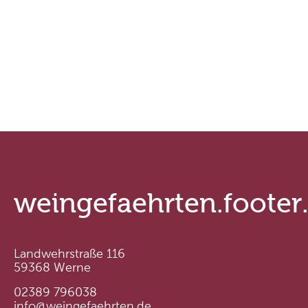
weingefaehrten.footer
Landwehrstraße 116
59368 Werne
02389 796038
info@weingefaehrten.de