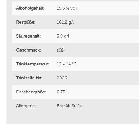
Alkoholgehalt:
19,5 % vol.
Bouchard Père et Fils
Cantine 
Restsüße:
101,2 g/l
Welmoed Wines
Sattlerh
Säuregehalt:
3,9 g/l
Zenato Azienda Vitivinicola
Saint Cl
Geschmack:
süß
Trinktemperatur:
12 - 14 °C
Griesel & Compagnie
Noovi
Trinkreife bis:
2026
Weinhaus Heger
Divin
Flaschengröße:
0,75 l
Allergene:
Enthält Sulfite
Azienda Agricola Madonna delle
Cantina 
Vittorie
Casa Defrà
Cantina 