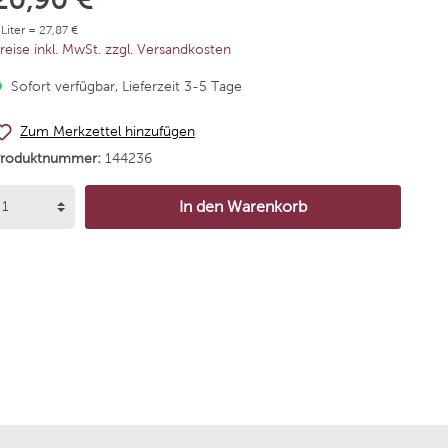
Alta
Chateau Schembs
 Liter = 27,87 €
reise inkl. MwSt. zzgl. Versandkosten
Agricola Vallepicciola
Weingut Dr. Bürklin-Wol
Sofort verfügbar, Lieferzeit 3-5 Tage
rgentiera
Niepoort Vinhos
Zum Merkzettel hinzufügen
Produktnummer:
144236
 Andres
Weingut Korrell
In den Warenkorb
de Neuville
Bodega Santa Julia
mannsberg
Bodegas Borsao
 Nick Köwerich
Reyneke Wines
arumé
Stallmann - Hiestand