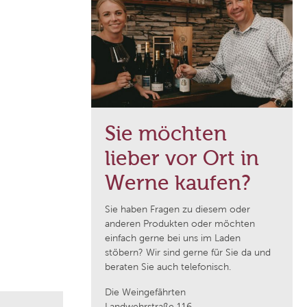
Domaine de Majas
f
Weingut Franz Keller
Weingut Wedekind
Sie möchten
Jean Durup
lieber vor Ort in
Schloss Schönberg
Werne kaufen?
Sie haben Fragen zu diesem oder
Weingut Heinrich
anderen Produkten oder möchten
einfach gerne bei uns im Laden
stöbern? Wir sind gerne für Sie da und
Cantina Pratello
beraten Sie auch telefonisch.
Die Weingefährten
Domaine Notre Dame des Pallières
Landwehrstraße 116