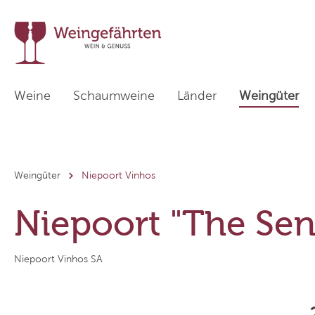
Weine
Schaumweine
Länder
Weingüter
Zur Kategorie Länder
Weingüter
Niepoort Vinhos
Weißweine
Deutschland
Sekthaus Krack
Rotwein
Italien
Tenuta I
Niepoort "The Sen
Weinpakete
Österreich
Weingut Friedrich Kiefer
Übersee
Weingut
Niepoort Vinhos SA
Weinhaus am Wißberg
Cà dei Fr