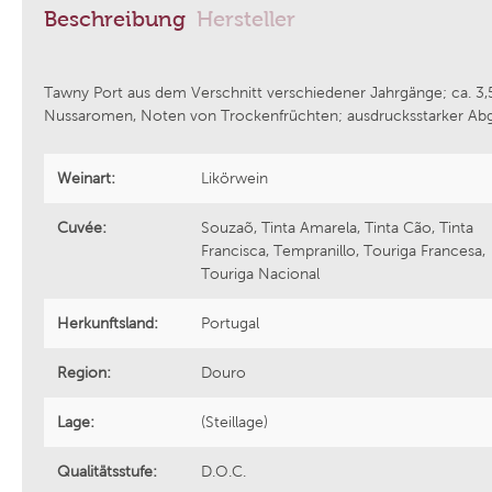
Beschreibung
Hersteller
Azienda Agricola Foradori
Weingut
Tawny Port aus dem Verschnitt verschiedener Jahrgänge; ca. 3,5
Nussaromen, Noten von Trockenfrüchten; ausdrucksstarker Abgang.
Bodega Laderas de Montejurra
Tenuta V
Weinart:
Likörwein
Grattamacco
Aphros 
Cuvée:
Souzaõ, Tinta Amarela, Tinta Cão, Tinta
Francisca, Tempranillo, Touriga Francesa,
Piwi Kollektiv
Weingut
Touriga Nacional
Herkunftsland:
Portugal
Epicuro by Femar Vini
Weingut 
Region:
Douro
Domaine Fond Croze
Bodegas 
Lage:
(Steillage)
Tenuta Cucco
Sektman
Qualitätsstufe:
D.O.C.