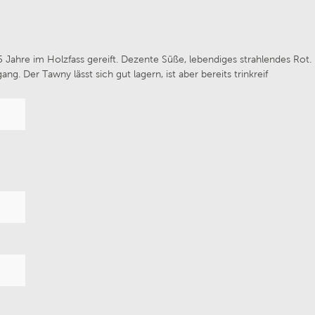
 Bernhard Ott
Weingut Maximin Grünh
 Jahre im Holzfass gereift. Dezente Süße, lebendiges strahlendes Rot.
 Der Tawny lässt sich gut lagern, ist aber bereits trinkreif
illa Trasqua
Van Volxem
Wines
Chateau de Melin
 von Winning
Prunotto
Fritz Haag
Weingut Alois Lageder
Navarrsotillo
Château de Coulaine
ufaktur Schloss Vaux
La Réserve Saint Domin