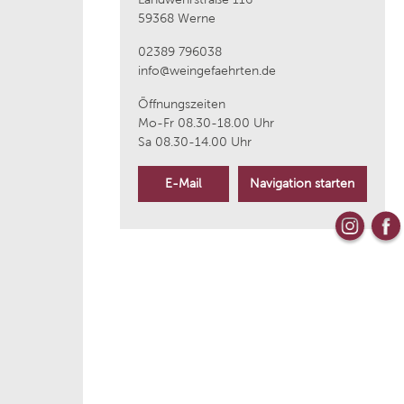
59368 Werne
aus
Weingut Wittmann
02389 796038
info@weingefaehrten.de
Kloster Neustift
Öffnungszeiten
Mo-Fr 08.30-18.00 Uhr
Sa 08.30-14.00 Uhr
La Raia
E-Mail
Navigation starten
Bouvet Ladubay
Weingut Markus Molitor
Azienda Agricola Plantamura
ique
Cantine Torrevento