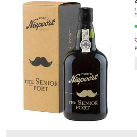
Weingut Meinklang
La Rioja 
1
P
Weingut Rodriguez Sanzo
Azienda 
Weingut Ziereisen
Tenuta A
Weingut Wagner-Stempel
Weingut
Weingut Peth Wetz
Le Brun 
Grand C
Gut Her
Weingut Markus Schneider
Weingut
Scaia Wines
Villa C